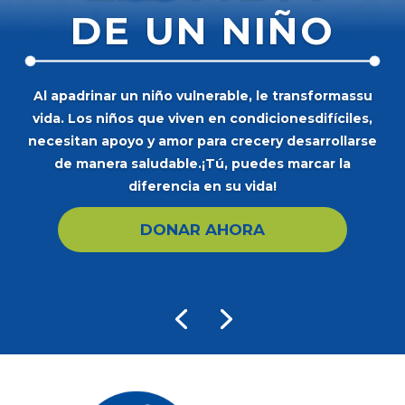
DE UN NIÑO
Al apadrinar un niño vulnerable, le transformas
su
vida. Los niños que viven en condiciones
difíciles,
necesitan apoyo y amor para crecer
y desarrollarse
de manera saludable.
¡Tú, puedes marcar la
diferencia en su vida!
DONAR AHORA
Inicio
Quiénes
somos