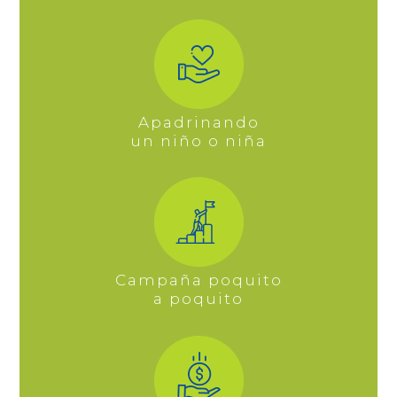
Apadrinando
un niño o niña
Campaña poquito
a poquito