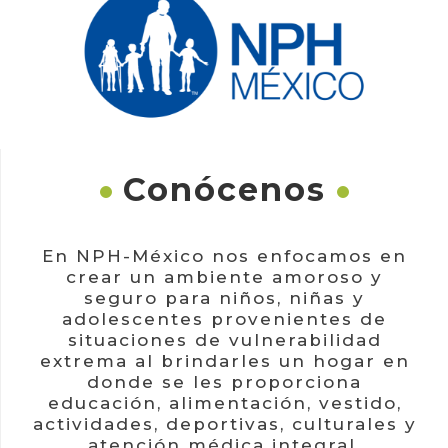
Historias
Como
Ayudar
Responsabilidad
Social
Blog
Contacto
Conócenos
En NPH-México nos enfocamos en
crear un ambiente amoroso y
seguro para niños, niñas y
adolescentes provenientes de
situaciones de vulnerabilidad
extrema al brindarles un hogar en
donde se les proporciona
educación, alimentación, vestido,
actividades, deportivas, culturales y
atención médica integral.